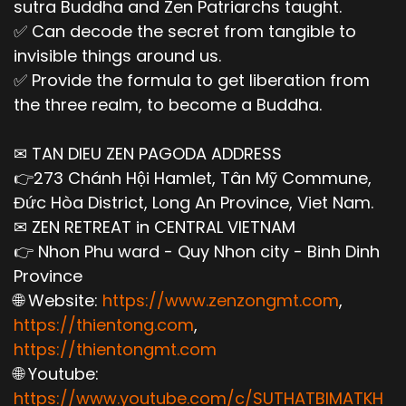
sutra Buddha and Zen Patriarchs taught.
✅ Can decode the secret from tangible to
invisible things around us.
✅ Provide the formula to get liberation from
the three realm, to become a Buddha.
✉ TAN DIEU ZEN PAGODA ADDRESS
👉273 Chánh Hội Hamlet, Tân Mỹ Commune,
Đức Hòa District, Long An Province, Viet Nam.
✉ ZEN RETREAT in CENTRAL VIETNAM
👉 Nhon Phu ward - Quy Nhon city - Binh Dinh
Province
🌐 Website:
https://www.zenzongmt.com
,
https://thientong.com
,
https://thientongmt.com
🌐 Youtube:
https://www.youtube.com/c/SUTHATBIMATKH