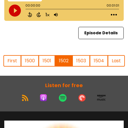
Episode Details
First
1500
1501
1502
1503
1504
Last
Listen for free