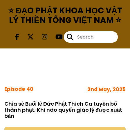
⭐ ĐẠO PHẬT KHOA HỌC VẬT
LÝ THIỀN TÔNG VIỆT NAM ⭐
Episode 40
2nd May, 2025
Chia sẻ Buổi lễ Đức Phật Thích Ca tuyên bố
thành phật, Khi nào quyển giáo lý được xuất
bản