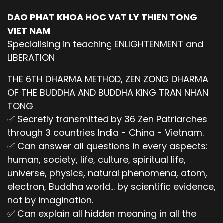
DAO PHAT KHOA HOC VAT LY THIEN TONG
VIET NAM
Specialising in teaching ENLIGHTENMENT and
LIBERATION
THE 6TH DHARMA METHOD, ZEN ZONG DHARMA
OF THE BUDDHA AND BUDDHA KING TRAN NHAN
TONG
✅ Secretly transmitted by 36 Zen Patriarches
through 3 countries India - China - Vietnam.
✅ Can answer all questions in every aspects:
human, society, life, culture, spiritual life,
universe, physics, natural phenomena, atom,
electron, Buddha world... by scientific evidence,
not by imagination.
✅ Can explain all hidden meaning in all the