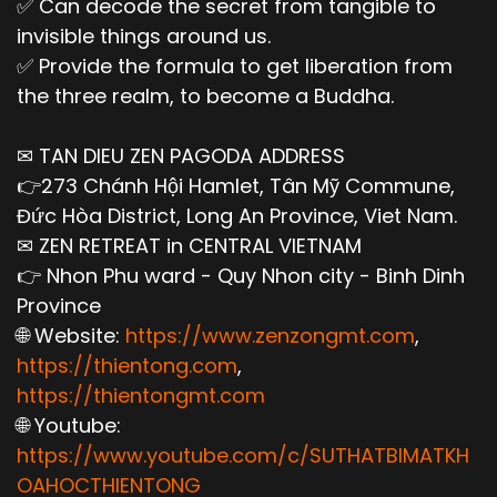
1/ Như mình ở đây, có người xui khiến mình đến
✅ Can decode the secret from tangible to
chỗ khác, làm ăn khá hơn.
invisible things around us.
✅ Provide the formula to get liberation from
2/ Như mình sống bình thường, có người xui
the three realm, to become a Buddha.
khiến mình đến chỗ nào đó, làm chuyện bậy bạ.
2023/04/19 - Giải Đáp Đạo Phật Khoa Học Vật Lý
✉ TAN DIEU ZEN PAGODA ADDRESS
Thiền Tông Việt Nam
👉273 Chánh Hội Hamlet, Tân Mỹ Commune,
Đức Hòa District, Long An Province, Viet Nam.
✉ ZEN RETREAT in CENTRAL VIETNAM
👉 Nhon Phu ward - Quy Nhon city - Binh Dinh
Province
🌐 Website:
https://www.zenzongmt.com
,
https://thientong.com
,
https://thientongmt.com
🌐 Youtube:
https://www.youtube.com/c/SUTHATBIMATKH
OAHOCTHIENTONG