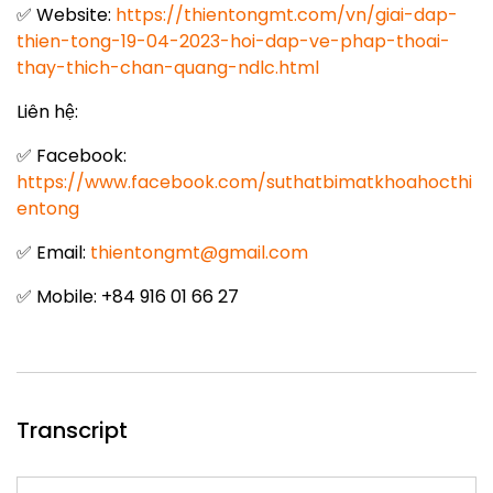
✅ Website:
https://thientongmt.com/vn/giai-dap-
thien-tong-19-04-2023-hoi-dap-ve-phap-thoai-
thay-thich-chan-quang-ndlc.h
tml
Liên hệ:
✅ Facebook:
https://www.facebook.com/suthatbimatkhoahocthi
entong
✅ Email:
thientongmt@gmail.com
✅ Mobile: +84 916 01 66 27
Transcript