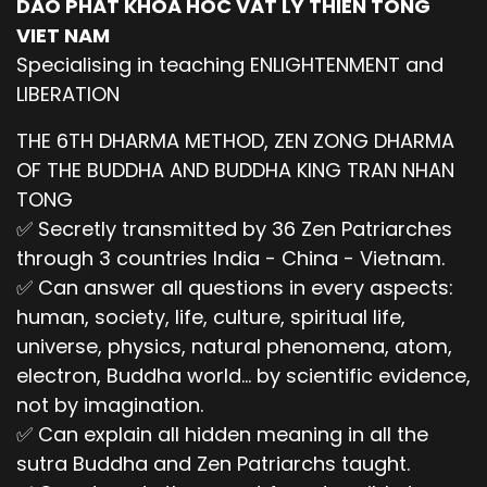
DAO PHAT KHOA HOC VAT LY THIEN TONG
2/ Con người ai nói gì cũng nghe, thành là con
VIET NAM
người ngốc.
Specialising in teaching ENLIGHTENMENT and
3/ Con người thấy gì cũng lạy, thành là con
LIBERATION
người ngu si.
THE 6TH DHARMA METHOD, ZEN ZONG DHARMA
4/ Con người thấy cục xi măng cũng cầu xin,
OF THE BUDDHA AND BUDDHA KING TRAN NHAN
thành là con người mê muội.
TONG
5/ Con người đụng ai cũng quỳ mọp, thành con
✅ Secretly transmitted by 36 Zen Patriarches
người quá ngu và khờ, v.v…
through 3 countries India - China - Vietnam.
✅ Can answer all questions in every aspects:
Câu hỏi:
human, society, life, culture, spiritual life,
Nhân dân giải thích, động từ “xui khiến” là gì? Xui
universe, physics, natural phenomena, atom,
khiến như thế nào thì có tác dụng?
electron, Buddha world... by scientific evidence,
Trả lời:
not by imagination.
✅ Can explain all hidden meaning in all the
+ Động từ “xui khiến” này có 2 hướng:
sutra Buddha and Zen Patriarchs taught.