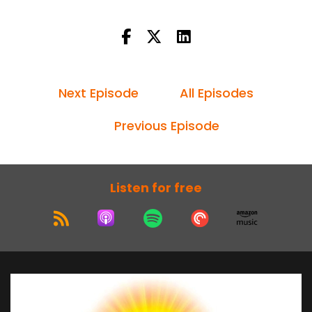
của con người, thì có hậu quả như thế nào?
Trả lời:
+ Ý 1: Thầy giảng như vậy, không biết một phần
nhỏ tổ chức của đạo Phật.
Next Episode
All Episodes
+ Ý 2: Việc vào chùa lạy Phật có giúp qua tai nạn,
thay đổi nhân quả?
Previous Episode
+ Đức Phật mà còn không giúp cho gia tộc Ngài
tai qua nạn khỏi được, thì làm sao tượng Phật
giúp tai qua nạn khỏi được. Theo đạo Phật, mà
Listen for free
không hiểu đạo Phật, tức phỉ báng đạo Phật đó.
- Ý 3: Con người có thể thay đổi được nhân quả
không?
+ Được!
+ Nhân quả xấu là điện từ âm.