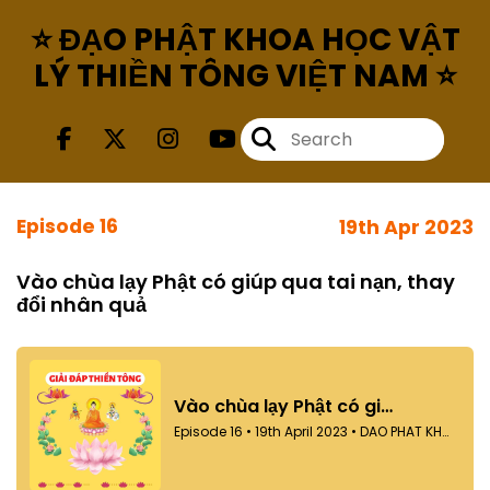
⭐ ĐẠO PHẬT KHOA HỌC VẬT
LÝ THIỀN TÔNG VIỆT NAM ⭐
Episode 16
19th Apr 2023
Vào chùa lạy Phật có giúp qua tai nạn, thay
đổi nhân quả