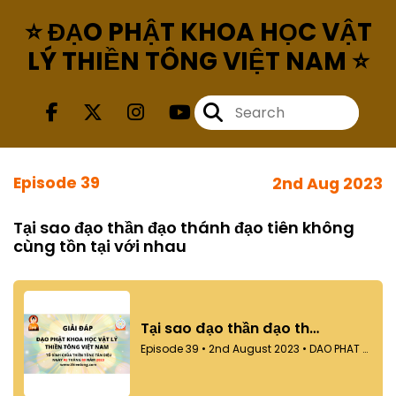
⭐ ĐẠO PHẬT KHOA HỌC VẬT
LÝ THIỀN TÔNG VIỆT NAM ⭐
Episode 39
2nd Aug 2023
Tại sao đạo thần đạo thánh đạo tiên không
cùng tồn tại với nhau