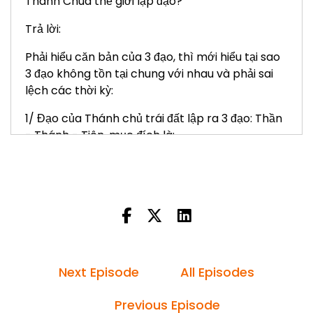
Thánh Chúa thế giới lập đạo?
Trả lời:
Phải hiểu căn bản của 3 đạo, thì mới hiểu tại sao
3 đạo không tồn tại chung với nhau và phải sai
lệch các thời kỳ:
1/ Đạo của Thánh chủ trái đất lập ra 3 đạo: Thần
- Thánh - Tiên, mục đích là:
Thứ nhất: Đạo Thần: Giúp con người sống kiên
cường, mạnh dạn và bất khuất. v.v…
Thứ hai: Đạo Thánh: Giúp con người sống Nhân -
Nghĩa - Lễ - Trí - Tín, đúng tư cách của con
người.
Thứ ba: Đạo Tiên: Giúp con người sống nhàn hạ,
Next Episode
All Episodes
không tin tầm bậy, không tu. Ở trái đất nhân quả
này, nếu tin tầm bậy, hay tu bất cứ đạo nào, đều
Previous Episode