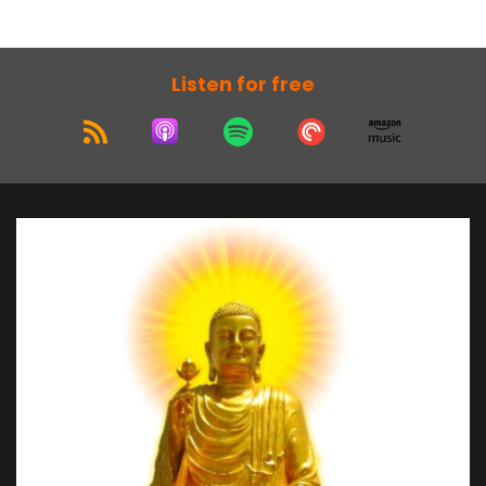
bị nhân quả hết.
2/ Đạo Phật: Do vị Toàn năng toàn giác dạy tu
theo công thức nhân quả để thành gì mà người
Listen for free
tu ham muốn. Có 6 pháp môn như sau:
+ Pháp môn thứ nhất là Tiểu thừa, cũng gọi là
nguyên thủy. Dụng công ngồi thiền có 37 pháp
quán và tưởng. Thành tựu theo nhân quả ở trái
đất là thành Thánh bất động, danh từ trong đạo
Phật là thành Thánh A La Hán.
+ Pháp môn thứ hai là Trung thừa, cũng gọi là
triết lý Phật Thích Ca. Ngồi học tất cả các kinh
và sách của Đức Phật dạy, để làm giảng sư đạo
Phật, hành nghề giảng sư. Sống bằng nghề giảng
sư này, gọi là tu nghề.
+ Pháp môn thứ ba là Đại thừa, cũng gọi là phát
triển, tức phát lên tầng cao. Ngồi suy tư hữu