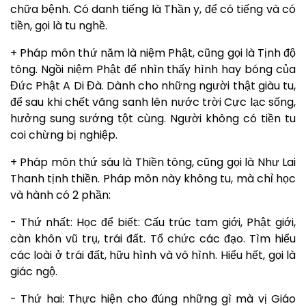
chữa bệnh. Có danh tiếng là Thần y, để có tiếng và có
tiền, gọi là tu nghề.
+ Pháp môn thứ năm là niệm Phật, cũng gọi là Tịnh độ
tông. Ngồi niệm Phật để nhìn thấy hình hay bóng của
Đức Phật A Di Đà. Dành cho những người thật giàu tu,
để sau khi chết vãng sanh lên nước trời Cực lạc sống,
hưởng sung sướng tột cùng. Người không có tiền tu
coi chừng bị nghiệp.
+ Pháp môn thứ sáu là Thiền tông, cũng gọi là Như Lai
Thanh tịnh thiền. Pháp môn này không tu, mà chỉ học
và hành có 2 phần:
- Thứ nhất: Học để biết: Cấu trúc tam giới, Phật giới,
càn khôn vũ trụ, trái đất. Tổ chức các đạo. Tìm hiểu
các loài ở trái đất, hữu hình và vô hình. Hiểu hết, gọi là
giác ngộ.
- Thứ hai: Thực hiện cho đúng những gì mà vị Giáo