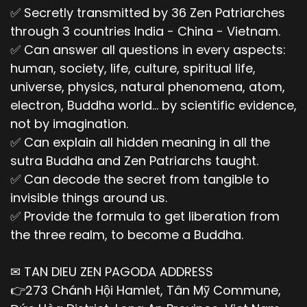
✅ Secretly transmitted by 36 Zen Patriarches
tu, mà chỉ học và hành có 2 phần:
through 3 countries India - China - Vietnam.
+ Thứ nhất: Học để biết: Cấu trúc tam giới, Phật
✅ Can answer all questions in every aspects:
giới, càn khôn vũ trụ, trái đất. Tổ chức các đạo.
human, society, life, culture, spiritual life,
Tìm hiểu các loài ở trái đất, hữu hình và vô hình.
universe, physics, natural phenomena, atom,
Hiểu hết, gọi là giác ngộ.
electron, Buddha world... by scientific evidence,
+ Thứ hai: Thực hiện cho đúng những gì mà vị
not by imagination.
Giáo chủ là Đức Phật Thích Ca dạy, hành cho
✅ Can explain all hidden meaning in all the
thật đúng, gọi là giải thoát.
sutra Buddha and Zen Patriarchs taught.
3/ Đạo do vị Thánh Chúa thế giới dạy:
✅ Can decode the secret from tangible to
invisible things around us.
Có 3 đạo:
✅ Provide the formula to get liberation from
1/ Đạo hiển linh: Tu để thành Thánh hiển linh.
the three realm, to become a Buddha.
2/ Đạo tình thương: Tu để thương mọi người.
✉ TAN DIEU ZEN PAGODA ADDRESS
3/ Đạo bác ái: Tu để yêu thương nhau.
👉273 Chánh Hội Hamlet, Tân Mỹ Commune,