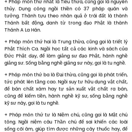
+ Pháp môn thứ nhất là Tiểu thừa, cũng gọi là nguyên
thủy. Dụng công ngồi thiền có 37 pháp quán và
tưởng. Thành tựu theo nhân quả ở trái đất là thành
Thánh bất động, danh từ trong đạo Phật là thành
Thánh A La Hán.
+ Pháp môn thứ hai là Trung thừa, cũng gọi là triết lý
Phật Thích Ca. Ngồi học tất cả các kinh và sách của
Đức Phật dạy, để làm giảng sư đạo Phật, hành nghề
giảng sư. Sống bằng nghề giảng sư này, gọi là tu nghề.
+ Pháp môn thứ ba là Đại thừa, cũng gọi là phát triển,
tức phát lên tầng cao. Ngồi suy tư hữu dụng vật chất,
để bán chất xám hay tự sản xuất vật chất ra bán,
cũng để kiếm tiền, hành nghề kỹ sư, sống bằng nghề
kỹ sư này, gọi là tu nghề.
+ Pháp môn thứ tư là Niệm chú, cũng gọi là Mật chú
tông. Ngồi niệm câu Thần chú để sai khiến các loài
sống cõi âm, giúp tìm được những cây thuốc hay, để