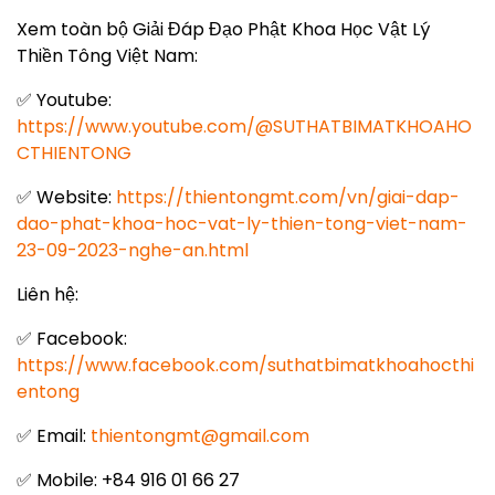
Xem toàn bộ Giải Đáp Đạo Phật Khoa Học Vật Lý
Thiền Tông Việt Nam:
✅ Youtube:
https://www.youtube.com/@SUTHATBIMATKHOAHO
CTHIENTONG
✅ Website:
https://thientongmt.com/vn/giai-dap-
dao-phat-khoa-hoc-vat-ly-thien-tong-viet-nam-
23-09-2023-nghe-an.html
Liên hệ:
✅ Facebook:
https://www.facebook.com/suthatbimatkhoahocthi
entong
✅ Email:
thientongmt@gmail.com
✅ Mobile: +84 916 01 66 27