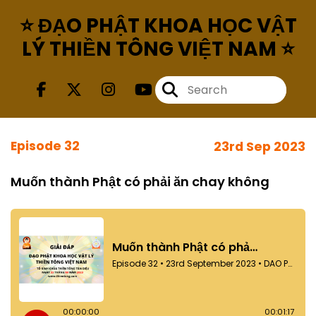
⭐ ĐẠO PHẬT KHOA HỌC VẬT
LÝ THIỀN TÔNG VIỆT NAM ⭐
Episode 32
23rd Sep 2023
Muốn thành Phật có phải ăn chay không