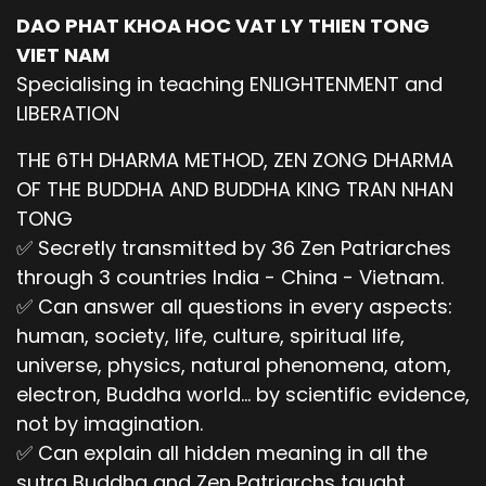
DAO PHAT KHOA HOC VAT LY THIEN TONG
VIET NAM
Specialising in teaching ENLIGHTENMENT and
LIBERATION
THE 6TH DHARMA METHOD, ZEN ZONG DHARMA
OF THE BUDDHA AND BUDDHA KING TRAN NHAN
TONG
✅ Secretly transmitted by 36 Zen Patriarches
through 3 countries India - China - Vietnam.
✅ Can answer all questions in every aspects:
human, society, life, culture, spiritual life,
universe, physics, natural phenomena, atom,
electron, Buddha world... by scientific evidence,
not by imagination.
✅ Can explain all hidden meaning in all the
sutra Buddha and Zen Patriarchs taught.