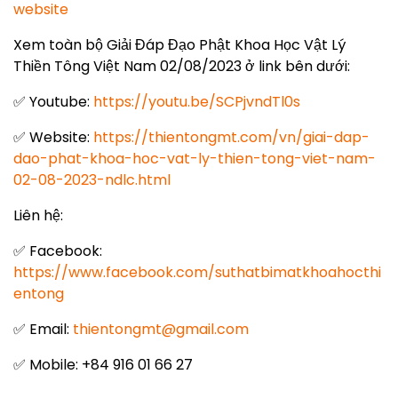
website
Xem toàn bộ Giải Đáp Đạo Phật Khoa Học Vật Lý
Thiền Tông Việt Nam 02/08/2023 ở link bên dưới:
✅ Youtube:
https://youtu.be/SCPjvndTl0s
✅ Website:
https://thientongmt.com/vn/giai-dap-
dao-phat-khoa-hoc-vat-ly-thien-tong-viet-nam-
02-08-2023-ndlc.html
Liên hệ:
✅ Facebook:
https://www.facebook.com/suthatbimatkhoahocthi
entong
✅ Email:
thientongmt@gmail.com
✅ Mobile: +84 916 01 66 27