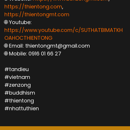
https://thientong.com
,
https://thientongmt.com
🌐 Youtube:
https://www.youtube.com/c/SUTHATBIMATKH
OAHOCTHIENTONG
🌐 Email: thientongmt@gmail.com
🌐 Mobile: 0916 01 66 27
#tandieu
#vietnam
#zenzong
#buddhism
#thientong
#nhattuthien