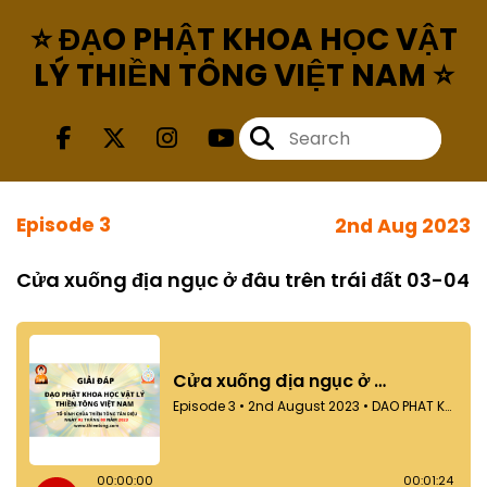
⭐ ĐẠO PHẬT KHOA HỌC VẬT
LÝ THIỀN TÔNG VIỆT NAM ⭐
Episode 3
2nd Aug 2023
Cửa xuống địa ngục ở đâu trên trái đất 03-04