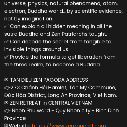
universe, physics, natural phenomena, atom,
electron, Buddha world... by scientific evidence,
not by imagination.
✅ Can explain all hidden meaning in all the
sutra Buddha and Zen Patriarchs taught.
✅ Can decode the secret from tangible to
invisible things around us.
✅ Provide the formula to get liberation from
the three realm, to become a Buddha.
✉ TAN DIEU ZEN PAGODA ADDRESS
👉273 Chánh Hội Hamlet, Tân Mỹ Commune,
Đức Hòa District, Long An Province, Viet Nam.
✉ ZEN RETREAT in CENTRAL VIETNAM
👉 Nhon Phu ward - Quy Nhon city - Binh Dinh
Province
🌐 Website:
https://www.zenzongmt.com
,