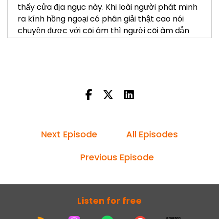
thấy cửa địa ngục này. Khi loài người phát minh
ra kính hồng ngoại có phân giải thật cao nói
chuyện được với cõi âm thì người cõi âm dẫn
đến cửa địa ngục.
Câu hỏi:
Địa ngục có 18 tầng. Vậy mỗi tầng có cửa riêng
không, được phân bố ở đâu, hay chỉ có một cửa
duy nhất để vào các tầng địa ngục?
Trả lời:
Next Episode
All Episodes
Địa ngục có 18 tầng, ở núi Hy Mã Lạp Sơn là
chính. Mỗi tầng độ sâu trung bình là 1.000 mét.
Previous Episode
Tất cả các núi lớn ở trái đất đều có địa ngục gọi
là địa ngục vùng.
Địa ngục duy nhất chỉ có một cửa, do vị Thần
Listen for free
giữ địa ngục canh giữ.