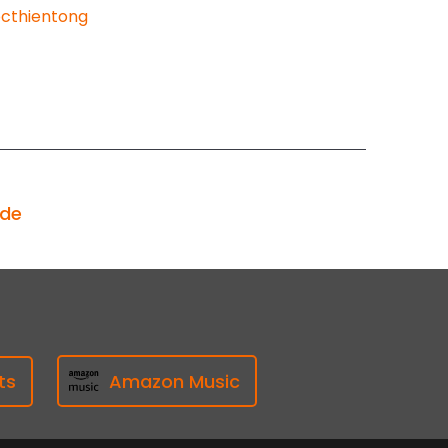
cthientong
ode
ts
Amazon Music