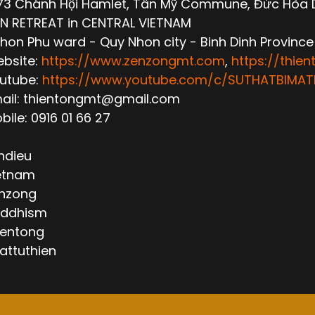
3 Chánh Hội Hamlet, Tân Mỹ Commune, Đức Hòa Dis
N RETREAT in CENTRAL VIETNAM
hon Phu ward - Quy Nhon city - Binh Dinh Province
ebsite:
https://www.zenzongmt.com
,
https://thie
outube:
https://www.youtube.com/c/SUTHATBIM
mail: thientongmt@gmail.com
obile: 0916 01 66 27
ndieu
etnam
nzong
ddhism
ientong
attuthien