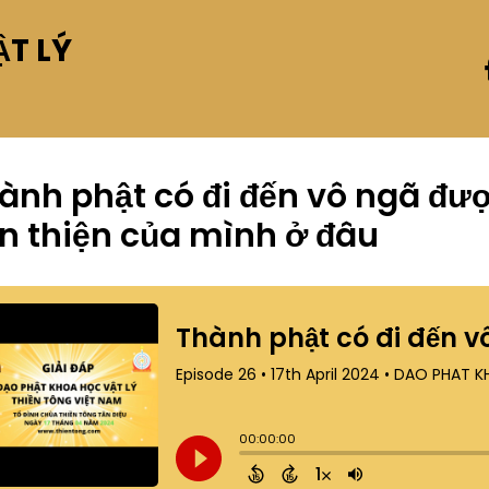
T LÝ
ành phật có đi đến vô ngã đư
n thiện của mình ở đâu