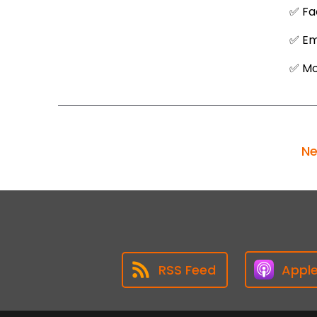
✅ Fa
✅ Em
✅ Mob
Ne
RSS Feed
Appl