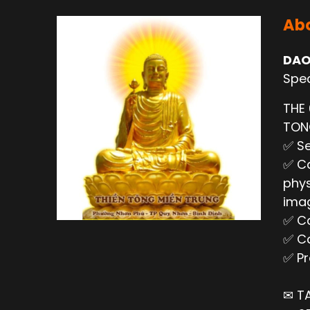
Abo
DAO
Spec
THE
TO
✅ Se
✅ Ca
phys
imag
✅ Ca
✅ Ca
✅ Pr
✉ T