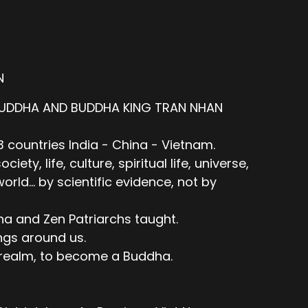
N
BUDDHA AND BUDDHA KING TRAN NHAN
 countries India - China - Vietnam.
ty, life, culture, spiritual life, universe,
ld... by scientific evidence, not by
ha and Zen Patriarchs taught.
ngs around us.
e realm, to become a Buddha.