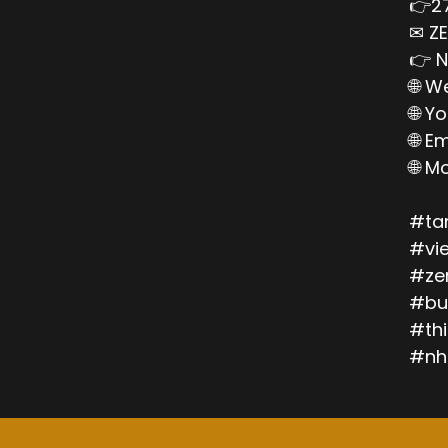
👉27
✉ ZE
👉 N
🌐 W
🌐 Y
🌐 E
🌐 M
#ta
#vi
#ze
#bu
#th
#nh