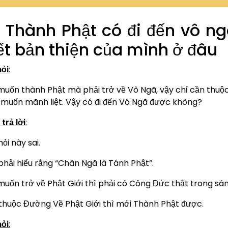
 Thành Phật có đi đến vô n
ết bản thiện của mình ở đâu
hỏi
:
muốn thành Phật mà phải trở về Vô Ngã, vậy chỉ cần thuộ
muốn mãnh liệt. Vậy có đi đến Vô Ngã được không?
trả lời
:
ỏi này sai.
phải hiểu rằng “Chân Ngã là Tánh Phật”.
muốn trở về Phật Giới thì phải có Công Đức thật trong sán
 thuộc Đường Về Phật Giới thì mới Thành Phật được.
hỏi
: