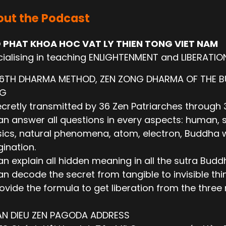
ut the Podcast
 PHAT KHOA HOC VAT LY THIEN TONG VIET NAM
ialising in teaching ENLIGHTENMENT and LIBERATIO
 6TH DHARMA METHOD, ZEN ZONG DHARMA OF THE 
NG
cretly transmitted by 36 Zen Patriarches through 3
n answer all questions in every aspects: human, socie
ics, natural phenomena, atom, electron, Buddha wor
ination.
n explain all hidden meaning in all the sutra Budd
n decode the secret from tangible to invisible thi
ovide the formula to get liberation from the thre
AN DIEU ZEN PAGODA ADDRESS