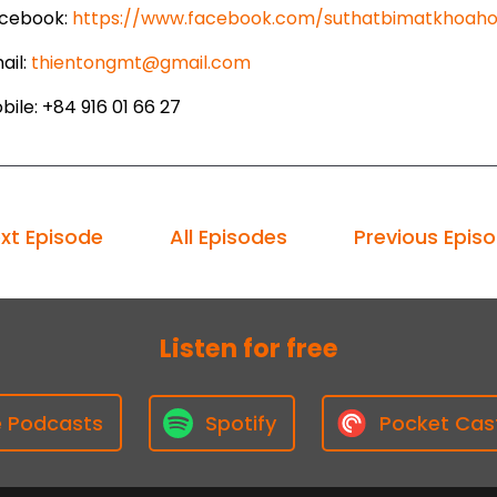
cebook:
https://www.facebook.com/suthatbimatkhoaho
ail:
thientongmt@gmail.com
ile: +84 916 01 66 27
xt Episode
All Episodes
Previous Epis
Listen for free
e Podcasts
Spotify
Pocket Cas