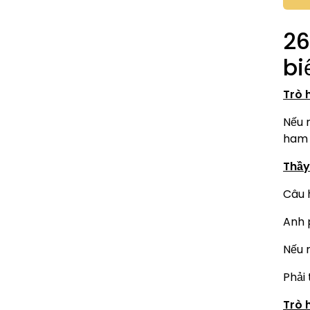
26
bi
Trò 
Nếu 
ham 
Thầy 
Câu h
Anh 
Nếu 
Phải
Trò 