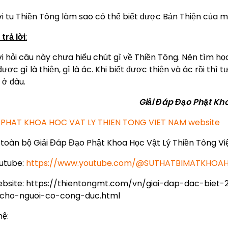
i tu Thiền Tông làm sao có thể biết được Bản Thiện của mỗ
trả lời
:
i hỏi câu này chưa hiểu chút gì về Thiền Tông. Nên tìm họ
được gì là thiện, gì là ác. Khi biết được thiện và ác rồi th
 ở đâu.
Giải Đáp Đạo Phật Kh
PHAT KHOA HOC VAT LY THIEN TONG VIET NAM website
toàn bộ Giải Đáp Đạo Phật Khoa Học Vật Lý Thiền Tông Vi
utube:
https://www.youtube.com/@SUTHATBIMATKHO
bsite: https://thientongmt.com/vn/giai-dap-dac-bie
cho-nguoi-co-cong-duc.html
hệ: