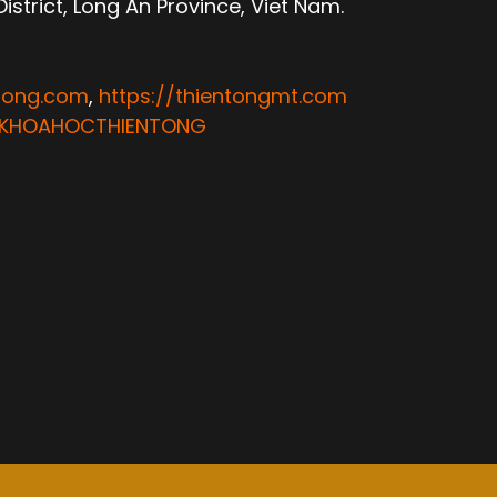
trict, Long An Province, Viet Nam.
ntong.com
,
https://thientongmt.com
ATKHOAHOCTHIENTONG