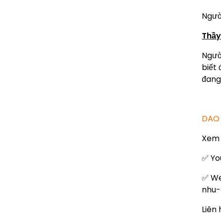
Ngườ
Thầy 
Ngườ
biết 
đang
DAO 
Xem 
✅ Yo
✅ We
nhu-
Liên 