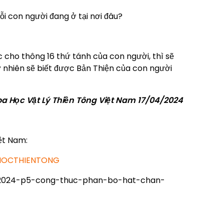
i con người đang ở tại nơi đâu?
c cho thông 16 thứ tánh của con người, thì sẽ
ì tự nhiên sẽ biết được Bản Thiện của con người
oa Học Vật Lý Thiền Tông Việt Nam 17/04/2024
ệt Nam:
AHOCTHIENTONG
t-2024-p5-cong-thuc-phan-bo-hat-chan-