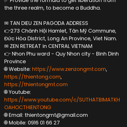
✅ Provide the formula to get liberation from
the three realm, to become a Buddha.
✉ TAN DIEU ZEN PAGODA ADDRESS
👉273 Chánh Hội Hamlet, Tân Mỹ Commune,
Đức Hòa District, Long An Province, Viet Nam.
✉ ZEN RETREAT in CENTRAL VIETNAM
👉 Nhon Phu ward - Quy Nhon city - Binh Dinh
Province
🌐 Website:
https://www.zenzongmt.com
,
https://thientong.com
,
https://thientongmt.com
🌐 Youtube:
https://www.youtube.com/c/SUTHATBIMATKH
OAHOCTHIENTONG
🌐 Email: thientongmt@gmail.com
🌐 Mobile: 0916 01 66 27