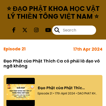
⭐ ĐẠO PHẬT KHOA HỌC VẬT
LÝ THIỀN TÔNG VIỆT NAM ⭐
Episode 21
17th Apr 2024
Đạo Phật của Phật Thích Ca có phải là đạo vô
ngã không