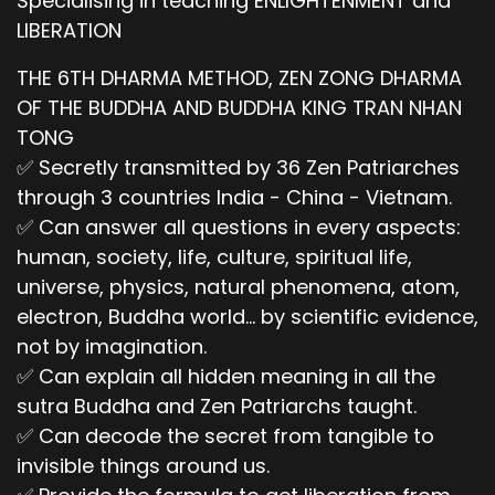
Specialising in teaching ENLIGHTENMENT and
LIBERATION
THE 6TH DHARMA METHOD, ZEN ZONG DHARMA
OF THE BUDDHA AND BUDDHA KING TRAN NHAN
TONG
✅ Secretly transmitted by 36 Zen Patriarches
through 3 countries India - China - Vietnam.
✅ Can answer all questions in every aspects:
human, society, life, culture, spiritual life,
universe, physics, natural phenomena, atom,
electron, Buddha world... by scientific evidence,
not by imagination.
✅ Can explain all hidden meaning in all the
sutra Buddha and Zen Patriarchs taught.
✅ Can decode the secret from tangible to
invisible things around us.