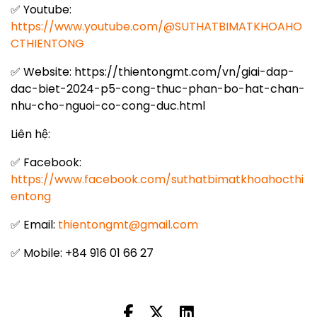
✅ Youtube:
https://www.youtube.com/@SUTHATBIMATKHOAHO
CTHIENTONG
✅ Website: https://thientongmt.com/vn/giai-dap-
dac-biet-2024-p5-cong-thuc-phan-bo-hat-chan-
nhu-cho-nguoi-co-cong-duc.html
Liên hệ:
✅ Facebook:
https://www.facebook.com/suthatbimatkhoahocthi
entong
✅ Email:
thientongmt@gmail.com
✅ Mobile: +84 916 01 66 27